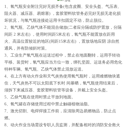
1、氧气瓶安全附注完好无损齐备(包含皮圈、安全头盔、气压表、
阻火器、减压器、易熔塞) ，套胶塑料软管务必完好无损无老化损
坏状况，与氧气瓶连接处运用卡扣固定不动，防止脱位。
2、氧气瓶、乙炔气体不能混合储放(二者应分隔或防护置放，分隔
间距 2 米左右) ，使用时间距5米左右，氧气瓶不能置放在距用
火、高温位置较近的地区(间距15米左右) ，置放场地应阴 凉自然
通风，并有防倾斜对策。
3、工业生产氧气瓶在运送过程中，禁止在地面翻转，运用手转动
平移。装货时，氧气瓶应当方位一致，绑扎坚固。运送务必用危化
特种车辆。氧气瓶、乙炔气体禁止混放运送。
4、在上方有动火作业和天气炎热使用氧气瓶时，运用难燃物块遮
住，天气炎热不可以太阳底下长时 间暴晒，氧气瓶使用结束后，
须拆下来减压器、套胶塑料软管等设备，并戴上安全头盔。
5、乙炔气瓶在使用时禁止平放到地面。
6、氧气罐在存储使用过程中禁止触碰植物油脂。
7、激光切割、电焊焊接工作前，应清除周边易燃物品，防止点
燃。
8、动火作业当场需设专职人员监测，并配备相对的消防安全救火